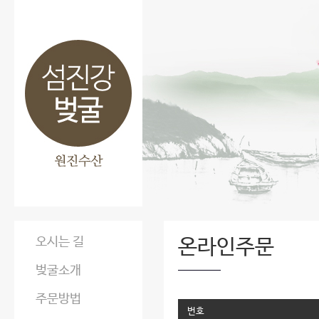
오시는 길
온라인주문
벚굴소개
주문방법
번호