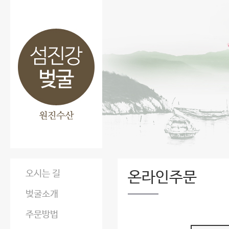
오시는 길
온라인주문
벚굴소개
주문방법