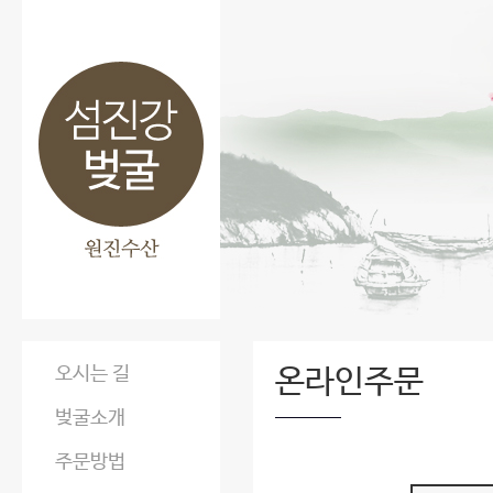
오시는 길
온라인주문
벚굴소개
주문방법